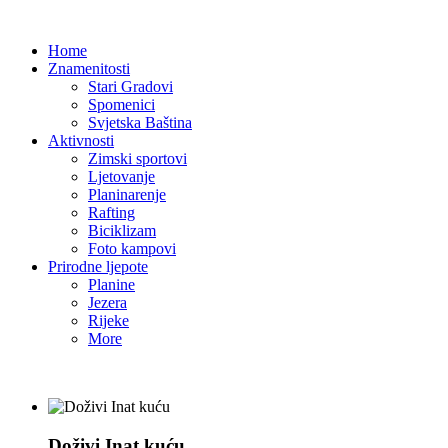
Home
Znamenitosti
Stari Gradovi
Spomenici
Svjetska Baština
Aktivnosti
Zimski sportovi
Ljetovanje
Planinarenje
Rafting
Biciklizam
Foto kampovi
Prirodne ljepote
Planine
Jezera
Rijeke
More
Doživi Inat kuću