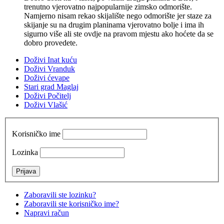
trenutno vjerovatno najpopularnije zimsko odmorište.
Namjerno nisam rekao skijalište nego odmorište jer staze za
skijanje su na drugim planinama vjerovatno bolje i ima ih
sigurno više ali ste ovdje na pravom mjestu ako hoćete da se
dobro provedete.
Doživi Inat kuću
Doživi Vranduk
Doživi ćevape
Stari grad Maglaj
Doživi Počitelj
Doživi Vlašić
Korisničko ime
Lozinka
Zaboravili ste lozinku?
Zaboravili ste korisničko ime?
Napravi račun