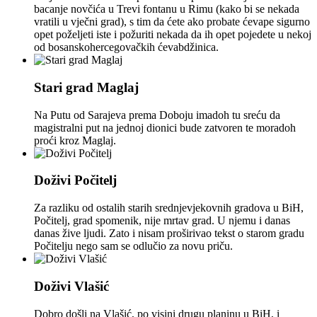
bacanje novčića u Trevi fontanu u Rimu (kako bi se nekada
vratili u vječni grad), s tim da ćete ako probate ćevape sigurno
opet poželjeti iste i požuriti nekada da ih opet pojedete u nekoj
od bosanskohercegovačkih ćevabdžinica.
Stari grad Maglaj
Na Putu od Sarajeva prema Doboju imadoh tu sreću da
magistralni put na jednoj dionici bude zatvoren te moradoh
proći kroz Maglaj.
Doživi Počitelj
Za razliku od ostalih starih srednjevjekovnih gradova u BiH,
Počitelj, grad spomenik, nije mrtav grad. U njemu i danas
danas žive ljudi. Zato i nisam proširivao tekst o starom gradu
Počitelju nego sam se odlučio za novu priču.
Doživi Vlašić
Dobro došli na Vlašić, po visini drugu planinu u BiH, i