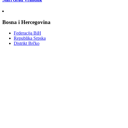
Bosna i Hercegovina
Federacija BiH
Republika Srpska
Distrikt Brčko