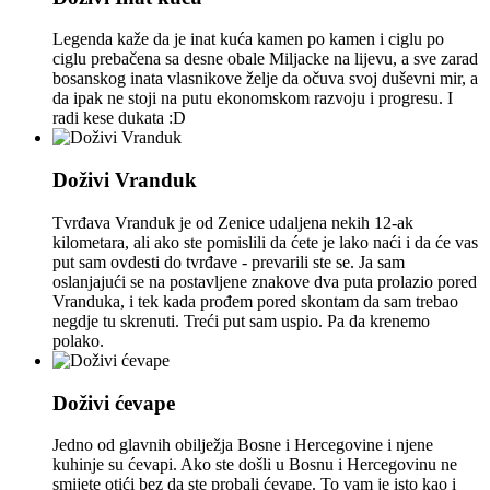
Legenda kaže da je inat kuća kamen po kamen i ciglu po
ciglu prebačena sa desne obale Miljacke na lijevu, a sve zarad
bosanskog inata vlasnikove želje da očuva svoj duševni mir, a
da ipak ne stoji na putu ekonomskom razvoju i progresu. I
radi kese dukata :D
Doživi Vranduk
Tvrđava Vranduk je od Zenice udaljena nekih 12-ak
kilometara, ali ako ste pomislili da ćete je lako naći i da će vas
put sam ovdesti do tvrđave - prevarili ste se. Ja sam
oslanjajući se na postavljene znakove dva puta prolazio pored
Vranduka, i tek kada prođem pored skontam da sam trebao
negdje tu skrenuti. Treći put sam uspio. Pa da krenemo
polako.
Doživi ćevape
Jedno od glavnih obilježja Bosne i Hercegovine i njene
kuhinje su ćevapi. Ako ste došli u Bosnu i Hercegovinu ne
smijete otići bez da ste probali ćevape. To vam je isto kao i