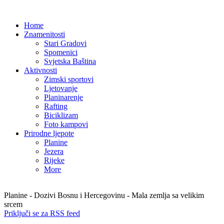
Home
Znamenitosti
Stari Gradovi
Spomenici
Svjetska Baština
Aktivnosti
Zimski sportovi
Ljetovanje
Planinarenje
Rafting
Biciklizam
Foto kampovi
Prirodne ljepote
Planine
Jezera
Rijeke
More
Planine - Dozivi Bosnu i Hercegovinu - Mala zemlja sa velikim
srcem
Priključi se za RSS feed