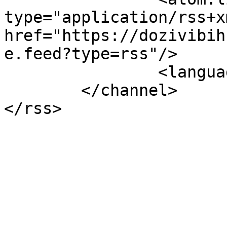
type="application/rss+xm
href="https://dozivibih
e.feed?type=rss"/>

		<language>bs-ba</language>

	</channel>
