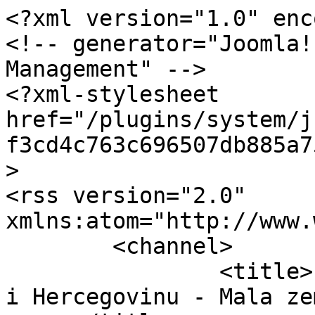
<?xml version="1.0" enc
<!-- generator="Joomla!
Management" -->

<?xml-stylesheet 
href="/plugins/system/j
f3cd4c763c696507db885a7
>

<rss version="2.0" 
xmlns:atom="http://www.
	<channel>

		<title>Planinarenje - Dozivi Bosnu 
i Hercegovinu - Mala ze