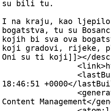
su bili tu.

I na kraju, kao ljepilo
bogatstva, tu su Bosanc
kojih bi sva ova bogats
koji gradovi, rijeke, p
Oni su ti koji]]></desc
		<link>https://dozivibih.net</link>

		<lastBuildDate>Sat, 08 Aug 2026 
18:46:51 +0000</lastBui
		<generator>Joomla! - Open Source 
Content Management</gen
		<atom:link rel="self" 