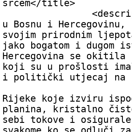
srcem</title>

		<description><![CDATA[Dobro došli 
u Bosnu i Hercegovinu, 
svojim prirodnim ljepot
jako bogatom i dugom is
Hercegovina se okitila 
koji su u prošlosti ima
i politički utjecaj na 
Rijeke koje izviru ispo
planina, kristalno čist
sebi tokove i osigurale
svakome ko se odluči za