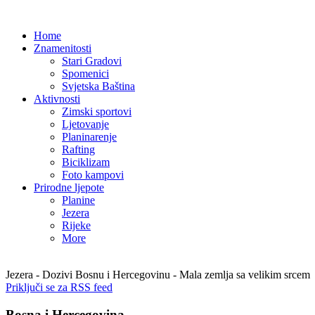
Home
Znamenitosti
Stari Gradovi
Spomenici
Svjetska Baština
Aktivnosti
Zimski sportovi
Ljetovanje
Planinarenje
Rafting
Biciklizam
Foto kampovi
Prirodne ljepote
Planine
Jezera
Rijeke
More
Jezera - Dozivi Bosnu i Hercegovinu - Mala zemlja sa velikim srcem
Priključi se za RSS feed
Bosna i Hercegovina