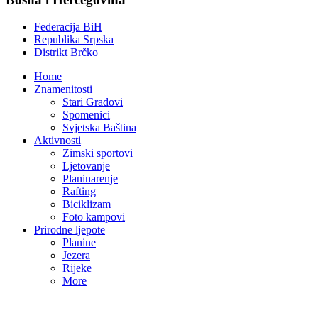
Federacija BiH
Republika Srpska
Distrikt Brčko
Home
Znamenitosti
Stari Gradovi
Spomenici
Svjetska Baština
Aktivnosti
Zimski sportovi
Ljetovanje
Planinarenje
Rafting
Biciklizam
Foto kampovi
Prirodne ljepote
Planine
Jezera
Rijeke
More