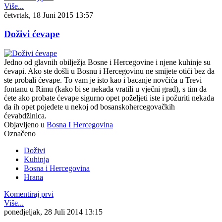
Više...
četvrtak, 18 Juni 2015 13:57
Doživi ćevape
Jedno od glavnih obilježja Bosne i Hercegovine i njene kuhinje su
ćevapi. Ako ste došli u Bosnu i Hercegovinu ne smijete otići bez da
ste probali ćevape. To vam je isto kao i bacanje novčića u Trevi
fontanu u Rimu (kako bi se nekada vratili u vječni grad), s tim da
ćete ako probate ćevape sigurno opet poželjeti iste i požuriti nekada
da ih opet pojedete u nekoj od bosanskohercegovačkih
ćevabdžinica.
Objavljeno u
Bosna I Hercegovina
Označeno
Doživi
Kuhinja
Bosna i Hercegovina
Hrana
Komentiraj prvi
Više...
ponedjeljak, 28 Juli 2014 13:15