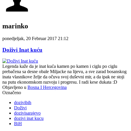
marinko
ponedjeljak, 20 Februar 2017 21:12
Doživi Inat kuću
Legenda kaže da je inat kuća kamen po kamen i ciglu po ciglu
prebačena sa desne obale Miljacke na lijevu, a sve zarad bosanskog
inata vlasnikove želje da očuva svoj duševni mir, a da ipak ne stoji
na putu ekonomskom razvoju i progresu. I radi kese dukata :D
Objavljeno u
Bosna I Hercegovina
Označeno
dozivibih
Doživi
dozivisarajevo
dozivi inat kucu
BiH