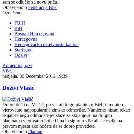
sam se odlučio za novu priču.
Objavljeno u
Federacija BiH
Označeno
FBiH
BiH
Bosna i Hercegovina
Hercegovna
Hercegovačko neretvanski kanton
Stari grad
Doživi
Komentiraj prvi
Više...
nedjelja, 30 Decembar 2012 19:39
Doživi Vlašić
Dobro došli na Vlašić, po visini drugu planinu u BiH, i trenutno
vjerovatno najpopularnije zimsko odmorište. Namjerno nisam rekao
skijalište nego odmorište jer staze za skijanje su na drugim
planinama vjerovatno bolje i ima ih sigurno više ali ste ovdje na
pravom mjestu ako hoćete da se dobro provedete.
Objavljeno u
Planine