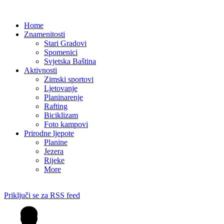
Home
Znamenitosti
Stari Gradovi
Spomenici
Svjetska Baština
Aktivnosti
Zimski sportovi
Ljetovanje
Planinarenje
Rafting
Biciklizam
Foto kampovi
Prirodne ljepote
Planine
Jezera
Rijeke
More
Priključi se za RSS feed