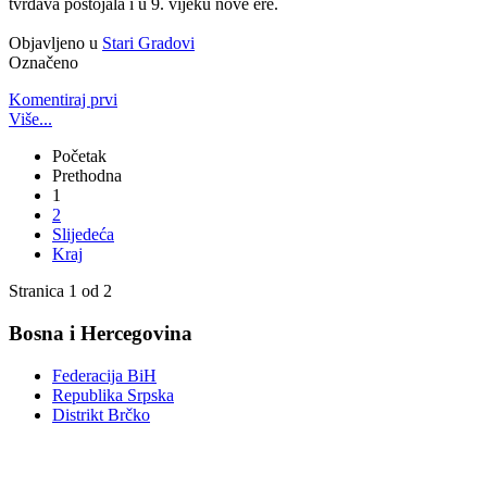
tvrđava postojala i u 9. vijeku nove ere.
Objavljeno u
Stari Gradovi
Označeno
Komentiraj prvi
Više...
Početak
Prethodna
1
2
Slijedeća
Kraj
Stranica 1 od 2
Bosna i Hercegovina
Federacija BiH
Republika Srpska
Distrikt Brčko