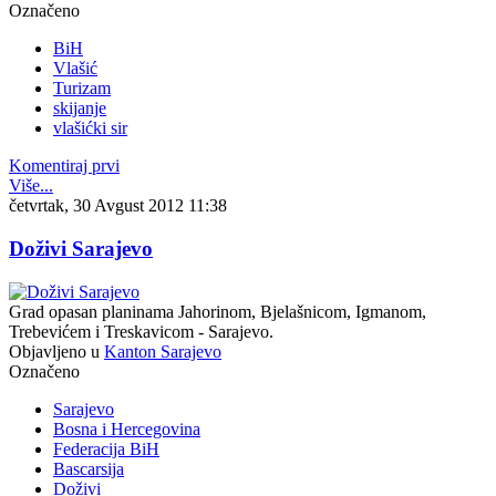
Označeno
BiH
Vlašić
Turizam
skijanje
vlašićki sir
Komentiraj prvi
Više...
četvrtak, 30 Avgust 2012 11:38
Doživi Sarajevo
Grad opasan planinama Jahorinom, Bjelašnicom, Igmanom,
Trebevićem i Treskavicom - Sarajevo.
Objavljeno u
Kanton Sarajevo
Označeno
Sarajevo
Bosna i Hercegovina
Federacija BiH
Bascarsija
Doživi