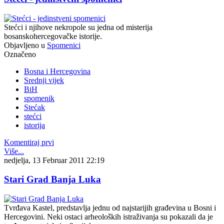
Stećci i njihove nekropole su jedna od misterija
bosanskohercegovačke istorije.
Objavljeno u
Spomenici
Označeno
Bosna i Hercegovina
Srednji vijek
BiH
spomenik
Stećak
stećci
istorija
Komentiraj prvi
Više...
nedjelja, 13 Februar 2011 22:19
Stari Grad Banja Luka
Tvrđava Kastel, predstavlja jednu od najstarijih građevina u Bosni i
Hercegovini. Neki ostaci arheoloških istraživanja su pokazali da je